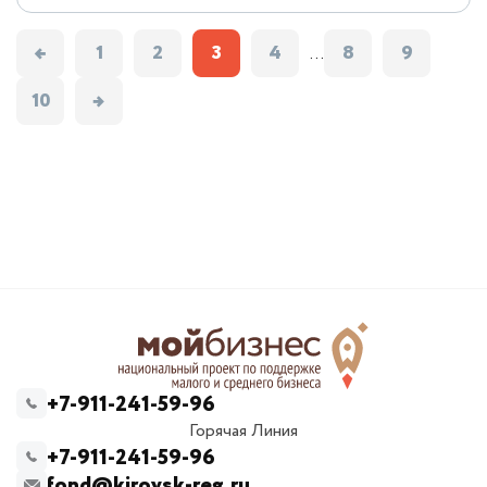
←
1
2
3
4
8
9
...
10
→
+7-911-241-59-96
Горячая Линия
+7-911-241-59-96
fond@kirovsk-reg.ru