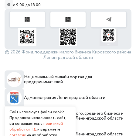
с 9.00 до 18.00
© 2026 Фонд поддержки малого бизнеса Кировского района
Ленинградской области
Национальный онлайн портал для
предпринимателей
Администрация Ленинградской области
Сайт использует файлы cookie.
Комитет по развитию малого, среднего бизнеса и
Продолжая использовать сайт,
потребительского рынка Ленинградской области
вы соглашаетесь с
политикой
обработки ПД
и выражаете
Инвестиционный портал Ленинградской области
согласие
на их обработку