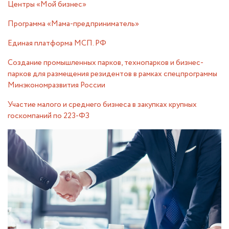
Центры «Мой бизнес»
Программа «Мама-предприниматель»
Единая платформа МСП. РФ
Создание промышленных парков, технопарков и бизнес-
парков для размещения резидентов в рамках спецпрограммы
Минэкономразвития России
Участие малого и среднего бизнеса в закупках крупных
госкомпаний по 223-ФЗ