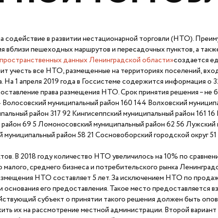
на содействие в развитии нестационарной торговли (НТО). Преи
я вблизи пешеходных маршрутов и пересадочных пунктов, а также 
пространственных данных Ленинградской области»
создается ед
т учесть все НТО, размещенные на территориях поселений, вход
. На 1 апреля 2019 года в Госсистеме содержится информация о 
ставление права размещения НТО. Срок принятия решения – не 
 Волосовский муниципальный район 160 144 Волховский муницип
пальный район 317 92 Кингисеппский муниципальный район 161 16
 район 69 5 Ломоносовский муниципальный район 62 56 Лужский
й муниципальный район 58 21 Сосновоборский городской округ 51
ктов. В 2018 году количество НТО увеличилось на 10% по сравн
малого, среднего бизнеса и потребительского рынка Ленинградс
 размещения НТО составляет 5 лет. За исключением НТО по прод
 основания его предоставления. Такое место предоставляется в
яйствующий субъект о принятии такого решения должен быть опов
ить их на рассмотрение местной администрации. Второй вариан