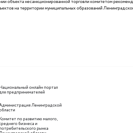
нии объекта несанкционированной торговли комитетом рекоменду
ъектов на территории муниципальных образований Ленинградско
Национальный онлайн портал
для предпринимателей
Администрация Ленинградской
области
Комитет по развитию малого,
среднего бизнеса и
потребительского рынка