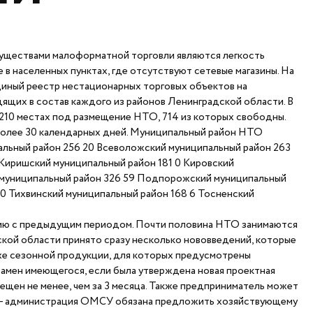
муществами малоформатной торговли являются легкость
в населенных пунктах, где отсутствуют сетевые магазины. На
иный реестр нестационарных торговых объектов на
ящих в состав каждого из районов Ленинградской области. В
3210 местах под размещение НТО, 714 из которых свободны.
более 30 календарных дней. Муниципальный район НТО
альный район 256 20 Всеволожский муниципальный район 263
 Киришский муниципальный район 181 0 Кировский
 муниципальный район 326 59 Подпорожский муниципальный
 0 Тихвинский муниципальный район 168 6 Тосненский
ению с предыдущим периодом. Почти половина НТО занимаются
кой области принято сразу несколько нововведений, которые
аже сезонной продукции, для которых предусмотрены
замен имеющегося, если была утверждена новая проектная
ещен не менее, чем за 3 месяца. Также предприниматель может
т - администрация ОМСУ обязана предложить хозяйствующему