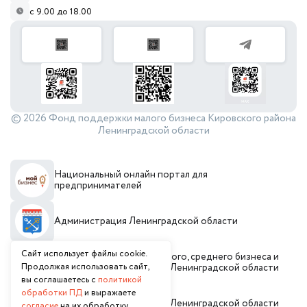
с 9.00 до 18.00
© 2026 Фонд поддержки малого бизнеса Кировского района
Ленинградской области
Национальный онлайн портал для
предпринимателей
Администрация Ленинградской области
Сайт использует файлы cookie.
Комитет по развитию малого, среднего бизнеса и
Продолжая использовать сайт,
потребительского рынка Ленинградской области
вы соглашаетесь с
политикой
обработки ПД
и выражаете
Инвестиционный портал Ленинградской области
согласие
на их обработку