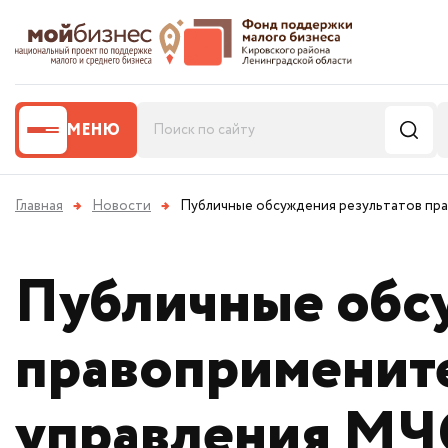
МЕНЮ
Главная
→
Новости
→
Публичные обсуждения результатов прав
Публичные обс
правопримените
управления МЧС